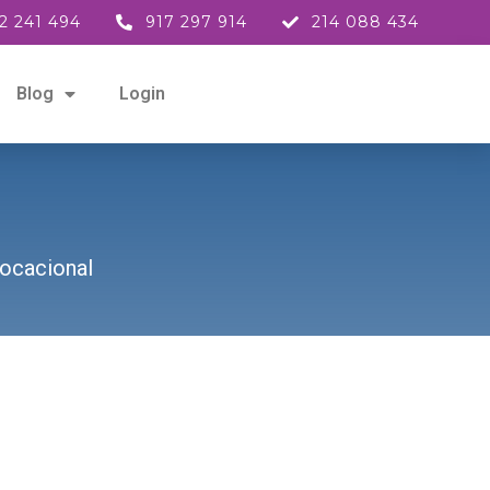
2 241 494
917 297 914
214 088 434
Blog
Login
ocacional​